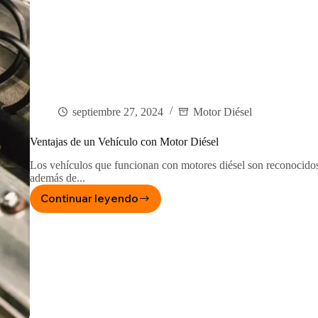
septiembre 27, 2024
Motor Diésel
Ventajas de un Vehículo con Motor Diésel
Los vehículos que funcionan con motores diésel son reconocidos 
además de...
Continuar leyendo
Ventajas
de
un
Vehículo
con
Motor
Diésel