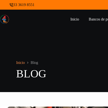
Saltar
33 3619 8551
al
contenido
Inicio
Bancos de p
Inicio
Blog
BLOG