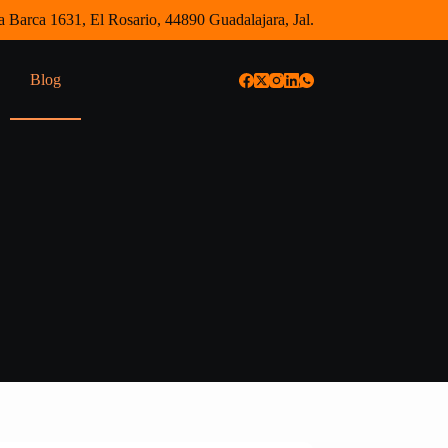
 Barca 1631, El Rosario, 44890 Guadalajara, Jal.
Blog