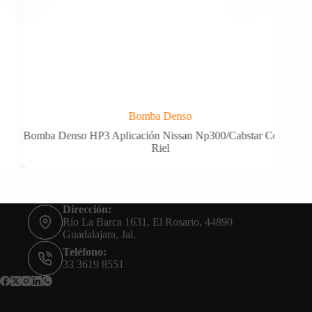
Bomba Denso
Bomba Denso HP3 Aplicación Nissan Np300/Cabstar Común
Riel
Dirección:
Río La Barca 1631, El Rosario, 44890
Guadalajara, Jal.
Teléfono:
33 3619 8551